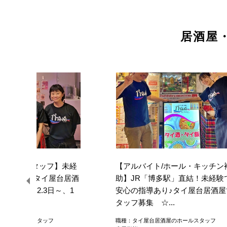
居酒屋
/ホールスタッフ】未経
【アルバイト/ホール・キッチン
指導あり
♪
タイ屋台居酒
助】JR「博多駅」直結！未経験
募集 ☆週2.3日～、1
安心の指導あり
♪
タイ屋台居酒屋
タッフ募集 ☆...
酒屋のホールスタッフ
職種：タイ屋台居酒屋のホールスタッフ