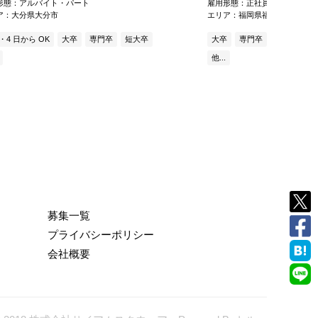
形態：アルバイト・パート
雇用形態：正社員
ア：大分県大分市
エリア：福岡県福岡市中央区
3・4 日から OK
大卒
専門卒
短大卒
大卒
専門卒
短大卒
高
他...
募集一覧
プライバシーポリシー
会社概要