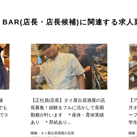
・BAR(店長・店長候補)に関連する求人
補
【正社員/店長】タイ屋台居酒屋の店
【ア
でも
長募集！経験をフルに活かして長期
月
でス
勤務が叶います ＊産休・育休実績
ー
あり ＊昇給あり...
学生
職種：タイ屋台居酒屋の店長
職種