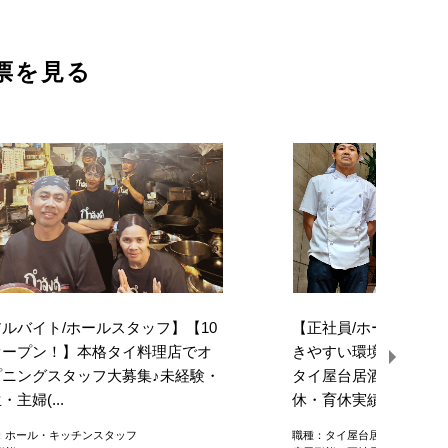
票を見る
ルバイト/ホールスタッフ】【10
【正社員/ホール・キ
オープン！】本格タイ料理店でオ
きやすい環境で長期＆
プニングスタッフ大募集
♪
未経験・
タイ屋台居酒屋で社員
・主婦(...
休・育休実績あり...
：ホール・キッチンスタッフ
職種：タイ屋台居酒屋のホール